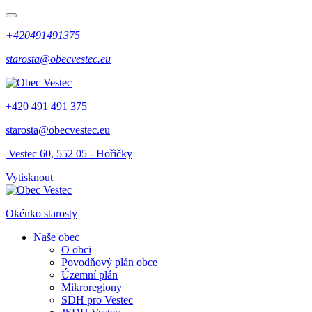
+420491491375
starosta@obecvestec.eu
+420 491 491 375
starosta@obecvestec.eu
Vestec 60, 552 05 - Hořičky
Vytisknout
Okénko starosty
Naše obec
O obci
Povodňový plán obce
Územní plán
Mikroregiony
SDH pro Vestec