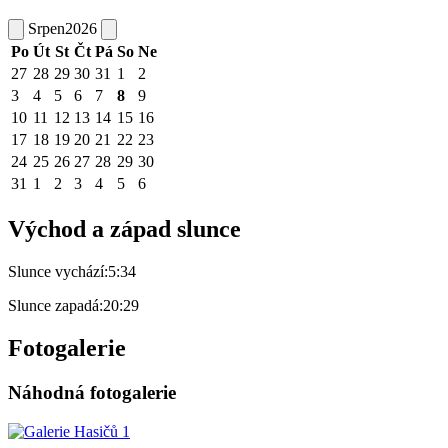
Srpen
2026
Po
Út
St
Čt
Pá
So
Ne
27
28
29
30
31
1
2
3
4
5
6
7
8
9
10
11
12
13
14
15
16
17
18
19
20
21
22
23
24
25
26
27
28
29
30
31
1
2
3
4
5
6
Východ a západ slunce
Slunce vychází:
5:34
Slunce zapadá:
20:29
Fotogalerie
Náhodná fotogalerie