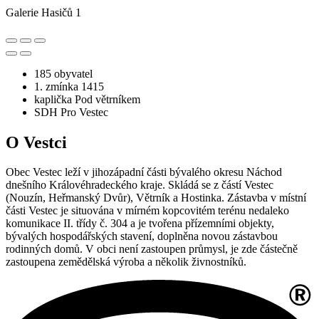
Galerie Hasičů 1
185 obyvatel
1. zmínka 1415
kaplička Pod větrníkem
SDH Pro Vestec
O Vestci
Obec Vestec leží v jihozápadní části bývalého okresu Náchod
dnešního Královéhradeckého kraje. Skládá se z částí Vestec
(Nouzín, Heřmanský Dvůr), Větrník a Hostinka. Zástavba v místní
části Vestec je situována v mírném kopcovitém terénu nedaleko
komunikace II. třídy č. 304 a je tvořena přízemními objekty,
bývalých hospodářských stavení, doplněna novou zástavbou
rodinných domů. V obci není zastoupen průmysl, je zde částečně
zastoupena zemědělská výroba a několik živnostníků.