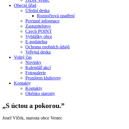
JSDH Vestec
Obecní úřad
Úřední deska
Rozpočtová opatření
Povinné informace
Zastupitelstvo
Czech POINT
Vyhlášky obce
E-podatelna
Ochrana osobních údajů
Veřejná deska
Volný čas
Novinky
Kalendář akcí
Fotogalerie
Pronájem klubovny
Kontakty
Kontakty
Okénko starosty
„S úctou a pokorou.”
Josef Vlček, starosta obce Vestec