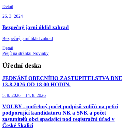
Detail
26. 3.
2024
Bezpečný jarní úklid zahrad
Bezpečný jarní úklid zahrad
Detail
Přejít na stránku Novinky
Úřední deska
JEDNÁNÍ OBECNÍHO ZASTUPITELSTVA DNE
13.8.2026 OD 18 00 HODIN.
5. 8.
2026
–
14. 8.
2026
VOLBY - potřebný počet podpisů voličů na petici
podporující kandidaturu NK a SNK a počet
zastupitelů obcí spadající pod registrační úřad v
České Skalici