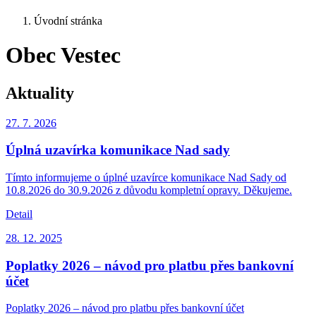
Úvodní stránka
Obec Vestec
Aktuality
27. 7.
2026
Úplná uzavírka komunikace Nad sady
Tímto informujeme o úplné uzavírce komunikace Nad Sady od
10.8.2026 do 30.9.2026 z důvodu kompletní opravy. Děkujeme.
Detail
28. 12.
2025
Poplatky 2026 – návod pro platbu přes bankovní
účet
Poplatky 2026 – návod pro platbu přes bankovní účet