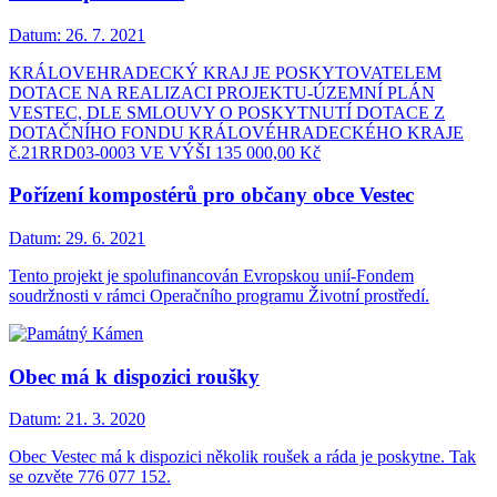
Datum:
26. 7. 2021
KRÁLOVEHRADECKÝ KRAJ JE POSKYTOVATELEM
DOTACE NA REALIZACI PROJEKTU-ÚZEMNÍ PLÁN
VESTEC, DLE SMLOUVY O POSKYTNUTÍ DOTACE Z
DOTAČNÍHO FONDU KRÁLOVÉHRADECKÉHO KRAJE
č.21RRD03-0003 VE VÝŠI 135 000,00 Kč
Pořízení kompostérů pro občany obce Vestec
Datum:
29. 6. 2021
Tento projekt je spolufinancován Evropskou unií-Fondem
soudržnosti v rámci Operačního programu Životní prostředí.
Obec má k dispozici roušky
Datum:
21. 3. 2020
Obec Vestec má k dispozici několik roušek a ráda je poskytne. Tak
se ozvěte 776 077 152.