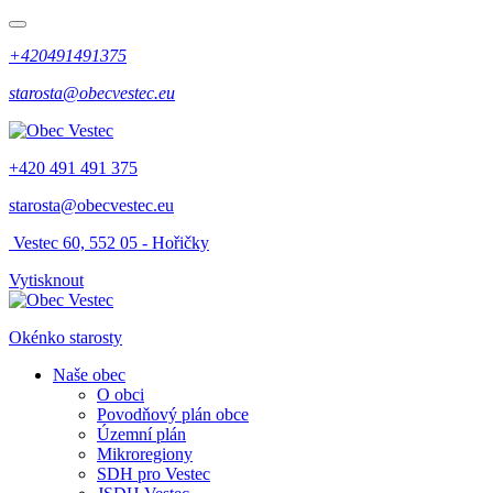
+420491491375
starosta@obecvestec.eu
+420 491 491 375
starosta@obecvestec.eu
Vestec 60, 552 05 - Hořičky
Vytisknout
Okénko starosty
Naše obec
O obci
Povodňový plán obce
Územní plán
Mikroregiony
SDH pro Vestec