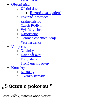
JSDH Vestec
Obecní úřad
Úřední deska
Rozpočtová opatření
Povinné informace
Zastupitelstvo
Czech POINT
Vyhlášky obce
E-podatelna
Ochrana osobních údajů
Veřejná deska
Volný čas
Novinky
Kalendář akcí
Fotogalerie
Pronájem klubovny
Kontakty
Kontakty
Okénko starosty
„S úctou a pokorou.”
Josef Vlček, starosta obce Vestec