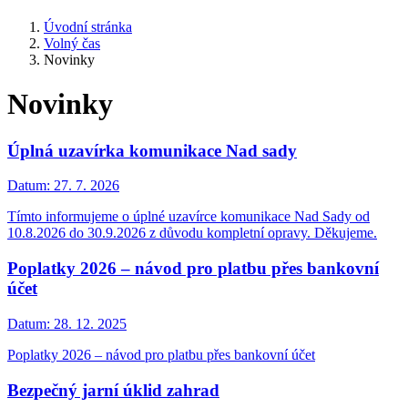
Úvodní stránka
Volný čas
Novinky
Novinky
Úplná uzavírka komunikace Nad sady
Datum:
27. 7. 2026
Tímto informujeme o úplné uzavírce komunikace Nad Sady od
10.8.2026 do 30.9.2026 z důvodu kompletní opravy. Děkujeme.
Poplatky 2026 – návod pro platbu přes bankovní
účet
Datum:
28. 12. 2025
Poplatky 2026 – návod pro platbu přes bankovní účet
Bezpečný jarní úklid zahrad