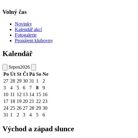
Volný čas
Novinky
Kalendář akcí
Fotogalerie
Pronájem klubovny
Kalendář
Srpen
2026
Po
Út
St
Čt
Pá
So
Ne
27
28
29
30
31
1
2
3
4
5
6
7
8
9
10
11
12
13
14
15
16
17
18
19
20
21
22
23
24
25
26
27
28
29
30
31
1
2
3
4
5
6
Východ a západ slunce