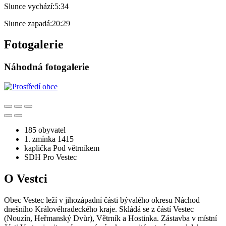
Slunce vychází:
5:34
Slunce zapadá:
20:29
Fotogalerie
Náhodná fotogalerie
185 obyvatel
1. zmínka 1415
kaplička Pod větrníkem
SDH Pro Vestec
O Vestci
Obec Vestec leží v jihozápadní části bývalého okresu Náchod
dnešního Královéhradeckého kraje. Skládá se z částí Vestec
(Nouzín, Heřmanský Dvůr), Větrník a Hostinka. Zástavba v místní