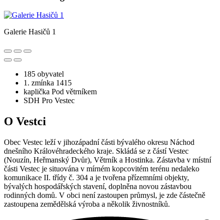
Galerie Hasičů 1
185 obyvatel
1. zmínka 1415
kaplička Pod větrníkem
SDH Pro Vestec
O Vestci
Obec Vestec leží v jihozápadní části bývalého okresu Náchod
dnešního Královéhradeckého kraje. Skládá se z částí Vestec
(Nouzín, Heřmanský Dvůr), Větrník a Hostinka. Zástavba v místní
části Vestec je situována v mírném kopcovitém terénu nedaleko
komunikace II. třídy č. 304 a je tvořena přízemními objekty,
bývalých hospodářských stavení, doplněna novou zástavbou
rodinných domů. V obci není zastoupen průmysl, je zde částečně
zastoupena zemědělská výroba a několik živnostníků.