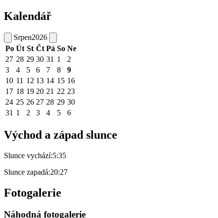
Kalendář
Srpen
2026
Po
Út
St
Čt
Pá
So
Ne
27
28
29
30
31
1
2
3
4
5
6
7
8
9
10
11
12
13
14
15
16
17
18
19
20
21
22
23
24
25
26
27
28
29
30
31
1
2
3
4
5
6
Východ a západ slunce
Slunce vychází:
5:35
Slunce zapadá:
20:27
Fotogalerie
Náhodná fotogalerie