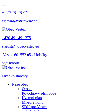
+420491491375
starosta@obecvestec.eu
+420 491 491 375
starosta@obecvestec.eu
Vestec 60, 552 05 - Hořičky
Vytisknout
Okénko starosty
Naše obec
O obci
Povodňový plán obce
Územní plán
Mikroregiony
SDH pro Vestec