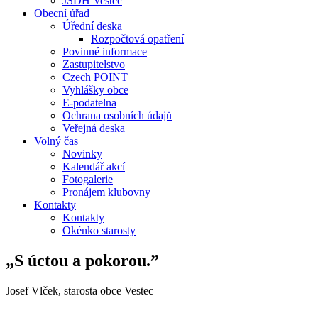
JSDH Vestec
Obecní úřad
Úřední deska
Rozpočtová opatření
Povinné informace
Zastupitelstvo
Czech POINT
Vyhlášky obce
E-podatelna
Ochrana osobních údajů
Veřejná deska
Volný čas
Novinky
Kalendář akcí
Fotogalerie
Pronájem klubovny
Kontakty
Kontakty
Okénko starosty
„S úctou a pokorou.”
Josef Vlček, starosta obce Vestec